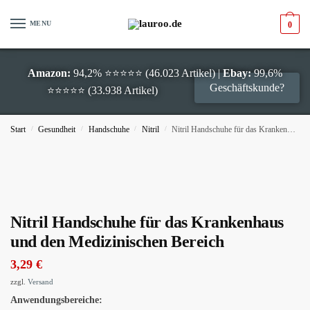
MENU
0
Amazon:
94,2% ⭐⭐⭐⭐⭐ (46.023 Artikel) |
Ebay:
99,6%
Geschäftskunde?
⭐⭐⭐⭐⭐ (33.938 Artikel)
Start
/
Gesundheit
/
Handschuhe
/
Nitril
/
Nitril Handschuhe für das Krankenhaus und den Medizinischen Bereich
Nitril Handschuhe für das Krankenhaus
und den Medizinischen Bereich
3,29
€
zzgl.
Versand
Anwendungsbereiche: